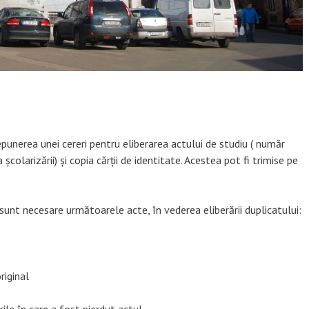
epunerea unei cereri pentru eliberarea actului de studiu ( număr
olarizării) și copia cărții de identitate. Acestea pot fi trimise pe
iu sunt necesare următoarele acte, în vederea eliberării duplicatului:
riginal
rile în care a fost pierdut actul