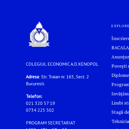
EXPLOR
Înscrier
BACALA
Anunțur
COLEGIUL ECONOMIC A.D.XENOPOL
Povești 
Diplome
Adresa
: Str. Traian nr. 165, Sect. 2
Bucuresti.
Program
Invățămâ
Telefon:
Limbi st
021 320 57 19
0734 225 502
Stagii d
Tehnicia
PROGRAM SECRETARIAT