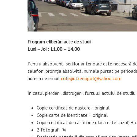
Program eliberări acte de studii
Luni – Joi : 11,00 – 14,00
Pentru absolvenții seriilor anterioare este necesară d
telefon, promția absolvită, numele purtat pe perioada șc
adresa de email
colegiulxenopol@yahoo.com
.
În cazul pierderii, distrugerii, furtului actului de stud
Copie certificat de naștere +original
Copie carte de identitate + original
Copie certificat de căsătorie (dacă este cazul) + o
2 fotografii ¾
Declarație notarială din care să rezulte împrejură