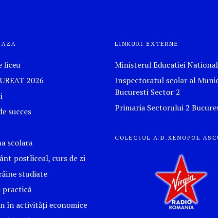
EAZA
LINKURI EXTERNE
e liceu
Ministerul Educatiei Nationa
UREAT 2026
Inspectoratul scolar al Munic
Bucuresti Sector 2
i
Primaria Sectorului 2 Bucures
de succes
COLEGIUL A.D.XENOPOL ASC
a scolara
nt postliceal, curs de zi
răine studiate
e practică
n în activități economice