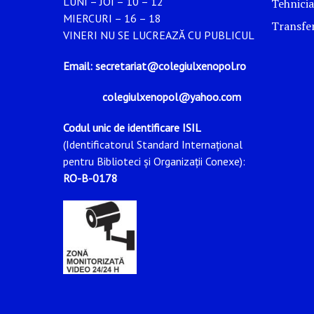
LUNI – JOI – 10 – 12
Tehnicia
MIERCURI – 16 – 18
Transfer
VINERI NU SE LUCREAZĂ CU PUBLICUL
Email: secretariat@colegiulxenopol.ro
colegiulxenopol@yahoo.com
Codul unic de identificare ISIL
(Identificatorul Standard Internațional
pentru Biblioteci și Organizații Conexe):
RO-B-0178