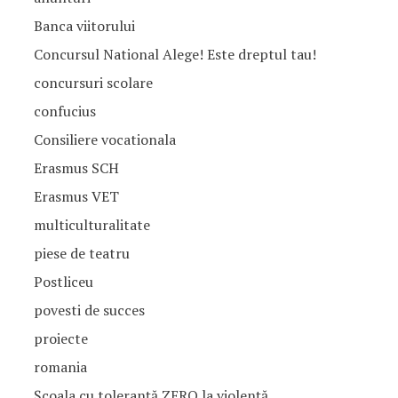
Banca viitorului
Concursul National Alege! Este dreptul tau!
concursuri scolare
confucius
Consiliere vocationala
Erasmus SCH
Erasmus VET
multiculturalitate
piese de teatru
Postliceu
povesti de succes
proiecte
romania
Școala cu toleranță ZERO la violență