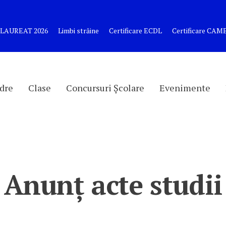
LAUREAT 2026
Limbi străine
Certificare ECDL
Certificare CA
dre
Clase
Concursuri Școlare
Evenimente
Anunț acte studii