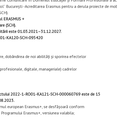
l” București -Acreditarea Erasmus pentru a derula proiecte de mob
mul ERASMUS +
are (SCH).
ditării este 01.03.2021–31.12.2027.
RO01-KA120-SCH-095420

e, dobândirea de noi abilități și sporirea efectelor
rofesionale, digitale, manageriale) cadrelor
oiectului 2022-1-RO01-KA121-SCH-000060769 este de 15 

.08.2023.
amul european Erasmus+, se desfășoară conform 

l Programului Erasmus+, versiunea valabila; 
