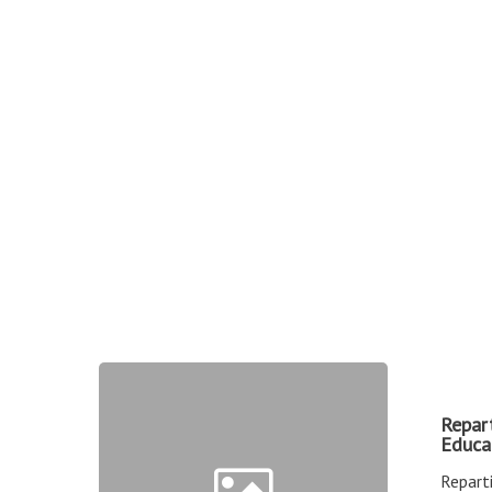
Repart
Educa
Repart