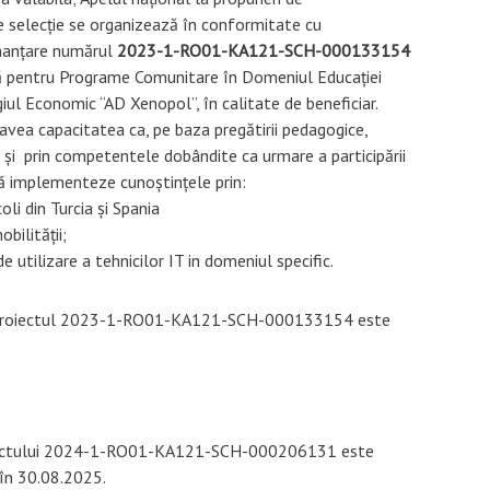
 selecție se organizează în conformitate cu 

inanțare numărul 
ă pentru Programe Comunitare în Domeniul Educației 

 avea capacitatea ca, pe baza pregătirii pedagogice, 

r  și  prin competentele dobândite ca urmare a participării 

să implementeze cunoștințele prin:
coli din Turcia și Spania
bilității;
e utilizare a tehnicilor IT in domeniul specific.
u proiectul 2023-1-RO01-KA121-SCH-000133154 este
oiectului 2024-1-RO01-KA121-SCH-000206131 este
 în 30.08.2025.