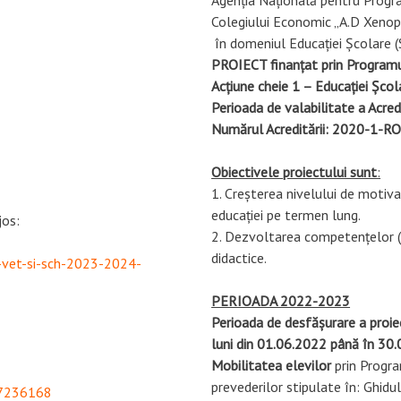
Colegiului Economic „A.D Xenopo
PROIECT finanțat prin Progra
Acțiune cheie 1 – Educației Școl
Perioada de valabilitate a Acre
Numărul Acreditării: 2020-1-
Obiectivele
proiectului sunt
:
1. Creșterea nivelului de motivar
educației pe termen lung.
jos:
2. Dezvoltarea competențelor (p
didactice.
_-vet-si-sch-2023-2024-
PERIOADA 2022-2023
Perioada de desfășurare a pr
luni din 01.06.2022 până în 30
Mobilitatea elevilor
 prin Progr
prevederilor stipulate în: Ghidu
57236168