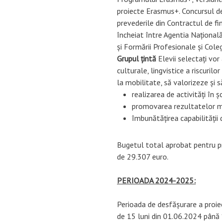
proiecte Erasmus+. Concursul de
prevederile din Contractul de f
încheiat între Agentia Național
Grupul țintă
 Elevii selectați vor
culturale, lingvistice a riscurilo
la mobilitate, să valorizeze și 
realizarea de activități în ș
promovarea rezultatelor mo
îmbunătățirea capabilității d
Bugetul total aprobat pentr
de 29.307 euro.
PERIOADA 2024-2025:
Perioada de desfășurare a pr
de 15 luni din 01.06.2024 până