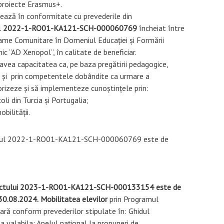
proiecte Erasmus+. 

ează în conformitate cu prevederile din

 
2022-1-RO01-KA121-SCH-000060769 
încheiat între

me Comunitare în Domeniul Educației și Formării 

 avea capacitatea ca, pe baza pregătirii pedagogice, 

or  și  prin competentele dobândite ca urmare a 

alorizeze și să implementeze cunoștințele prin:
coli din Turcia și Portugalia;
ilității.
ectul 2022-1-RO01-KA121-SCH-000060769 este de
oiectului 2023-1-RO01-KA121-SCH-000133154 este de 

 30.08.2024.
Mobilitatea elevilor
 prin Programul 

ă conform prevederilor stipulate în: Ghidul 

valabila; Apelul național la propuneri de 
