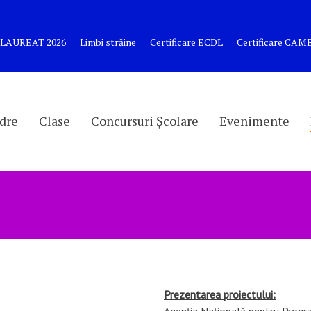
LAUREAT 2026
Limbi străine
Certificare ECDL
Certificare CA
dre
Clase
Concursuri Școlare
Evenimente
Agenția Națională pentru Progra