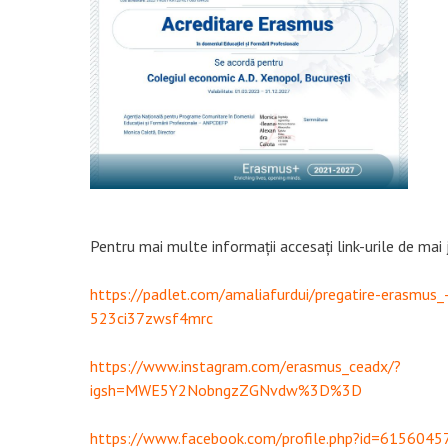
Pentru mai multe informații accesați link-urile de mai 
https://padlet.com/amaliafurdui/pregatire-erasmus
523ci37zwsf4mrc
https://www.instagram.com/erasmus_ceadx/?
igsh=MWE5Y2NobngzZGNvdw%3D%3D
https://www.facebook.com/profile.php?id=615604