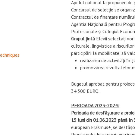
Apelul național la propuneri de 
Concursul de selecție se organiz
Contractul de finanțare numărul
Agentia Națională pentru Progra
Grupul țintă
 Elevii selectați vor
culturale, lingvistice a riscuril
participării la mobilitate, să v
Techniques
realizarea de activități în ș
promovarea rezultatelor mob
Bugetul aprobat pentru proi
34.300 EURO.
PERIOADA 2023-2024:
Perioada de desfășurare a pr
15 luni din 01.06.2023 până în
european Erasmus+, se desfășoar
Programului Erasmus+, versiunea 