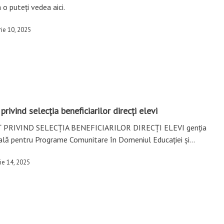
 o puteți vedea aici.
ie 10, 2025
privind selecția beneficiarilor direcți elevi
 PRIVIND SELECȚIA BENEFICIARILOR DIRECȚI ELEVI genția
ală pentru Programe Comunitare în Domeniul Educației și…
ie 14, 2025