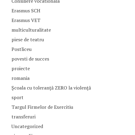
Consiliere vocationala
Erasmus SCH
Erasmus VET
multiculturalitate
piese de teatru
Postliceu
povesti de succes
proiecte
romania
Școala cu toleranță ZERO la violență
sport
Targul Firmelor de Exercitiu
transferuri
Uncategorized