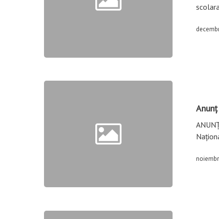
scolara
decembr
Anunț 
ANUNȚ
Națion
noiembr