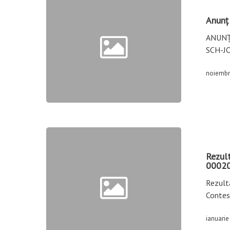
Anunț 
ANUNȚ
SCH-J
noiembr
Rezul
0002
Rezulta
Contes
ianuarie