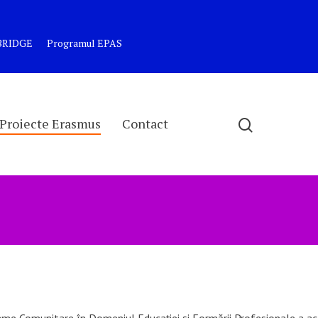
MBRIDGE
Programul EPAS
Proiecte Erasmus
Contact
me Comunitare în Domeniul Educației și Formării Profesionale a aco