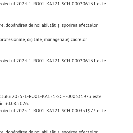
u proiectul 2024-1-RO01-KA121-SCH-000206131 este
e, dobândirea de noi abilități și sporirea efectelor
ofesionale, digitale, manageriale) cadrelor
u proiectul 2024-1-RO01-KA121-SCH-000206131 este
oiectului 2025-1-RO01-KA121-SCH-000331973 este
 în 30.08.2026.
u proiectul 2025-1-RO01-KA121-SCH-000331973 este
e, dobândirea de noi abilități și sporirea efectelor