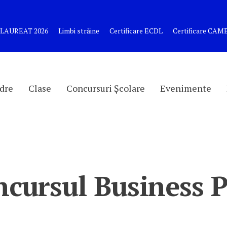
LAUREAT 2026
Limbi străine
Certificare ECDL
Certificare CA
dre
Clase
Concursuri Școlare
Evenimente
cursul Business 