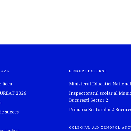
EAZA
LINKURI EXTERNE
e liceu
Ministerul Educatiei Nationa
UREAT 2026
Inspectoratul scolar al Munic
Bucuresti Sector 2
i
Primaria Sectorului 2 Bucures
de succes
COLEGIUL A.D.XENOPOL ASC
a scolara