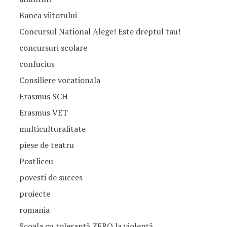
Banca viitorului
Concursul National Alege! Este dreptul tau!
concursuri scolare
confucius
Consiliere vocationala
Erasmus SCH
Erasmus VET
multiculturalitate
piese de teatru
Postliceu
povesti de succes
proiecte
romania
Școala cu toleranță ZERO la violență