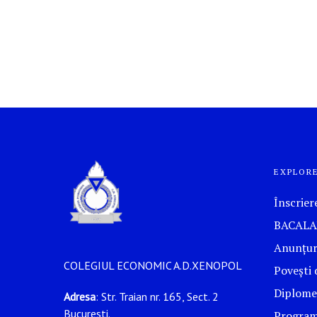
EXPLOR
Înscrier
BACALA
Anunțur
COLEGIUL ECONOMIC A.D.XENOPOL
Povești 
Diplome
Adresa
: Str. Traian nr. 165, Sect. 2
Bucuresti.
Program