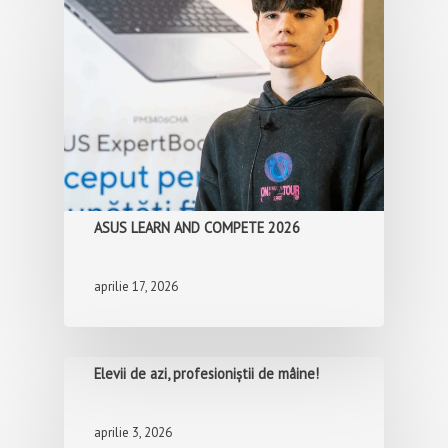
Acasă
Prezentare
Perspective Tehnician 
Catedre
activități economice
Clase
Perspective Tehnician 
turism
ASUS LEARN AND COMPETE 2026
Concursuri
Perspective Invățămân
postliceal, curs de zi
aprilie 17, 2026
Școlare
Limbi străine studiate
Evenimente
Stagii de practică
Elevii de azi, profesioniștii de mâine!
Ziua școlii
Proiecte
aprilie 3, 2026
Ziua Multiculturalități