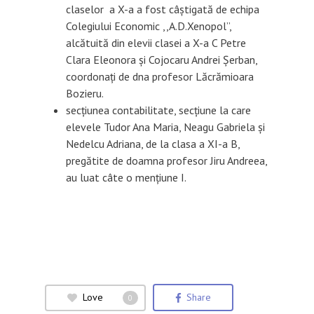
claselor a X-a a fost câştigată de echipa
Colegiului Economic ,,A.D.Xenopol”,
alcătuită din elevii clasei a X-a C Petre
Clara Eleonora şi Cojocaru Andrei Şerban,
coordonați de dna profesor Lăcrămioara
Bozieru.
secțiunea contabilitate, secțiune la care
elevele Tudor Ana Maria, Neagu Gabriela și
Nedelcu Adriana, de la clasa a XI-a B,
pregătite de doamna profesor Jiru Andreea,
au luat câte o mențiune I.
Love
Share
0