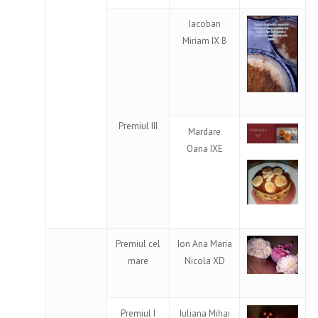
Iacoban
Miriam IX B
Premiul III
Mardare
Oana IXE
Premiul cel
Ion Ana Maria
mare
Nicola XD
Premiul I
Iuliana Mihai