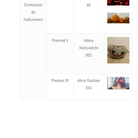
Dovleacul
XF
de
Halloween
Premiul II
Adina
Holovetchi
IXD
Premiul III
Alice Yazdani
IXA