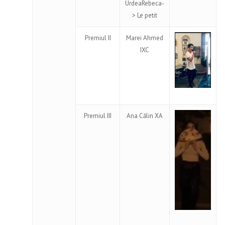
UrdeaRebeca-
> Le petit
Premiul II
Marei Ahmed
IXC
Premiul III
Ana Călin XA