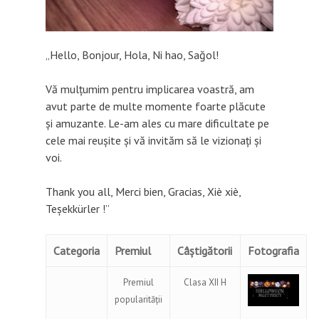
„Hello, Bonjour, Hola, Ni hao, Sağol!
Vă mulţumim pentru implicarea voastră, am
avut parte de multe momente foarte plăcute
şi amuzante. Le-am ales cu mare dificultate pe
cele mai reuşite şi vă invităm să le vizionaţi şi
voi.
Thank you all, Merci bien, Gracias, Xiè xiè,
Teşekkürler !”
Categoria
Premiul
Câștigătorii
Fotografia
Premiul
Clasa XII H
popularităţii