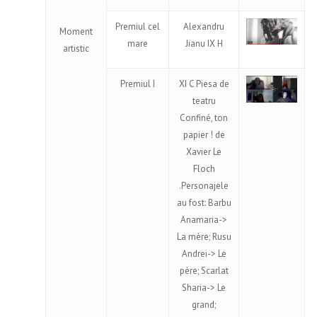
Premiul cel
Alexandru
Moment
mare
Jianu IX H
artistic
Premiul I
XI C Piesa de
teatru
Confiné, ton
papier ! de
Xavier Le
Floch
.Personajele
au fost: Barbu
Anamaria->
La mère; Rusu
Andrei-> Le
père; Scarlat
Sharia-> Le
grand;