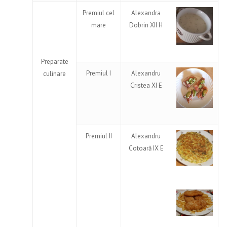
Premiul cel
Alexandra
mare
Dobrin XII H
Preparate
Premiul I
Alexandru
culinare
Cristea XI E
Premiul II
Alexandru
Cotoară IX E