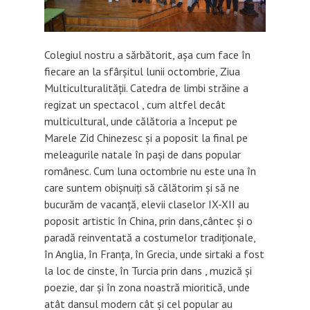
Colegiul nostru a sărbătorit, așa cum face în
fiecare an la sfârșitul lunii octombrie, Ziua
Multiculturalității. Catedra de limbi străine a
regizat un spectacol , cum altfel decât
multicultural, unde călătoria a început pe
Marele Zid Chinezesc și a poposit la final pe
meleagurile natale în pași de dans popular
românesc. Cum luna octombrie nu este una
în
care suntem obișnuiți să călătorim și să ne
bucurăm de vacanță, elevii claselor IX-XII au
poposit artistic în China, prin dans,cântec și o
paradă reinventată a costumelor tradiționale,
în Anglia, în Franța, în Grecia, unde sirtaki a fost
la loc de cinste, în Turcia prin dans , muzică și
poezie, dar și în zona noastră mioritică, unde
atât dansul modern cât și cel popular au