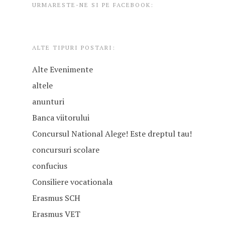
Acreditare educație șco
URMARESTE-NE SI PE FACEBOOK:
Contact
Clasa Confucius
SCH
Ziua României
Acreditare formare
Anunțuri
profesională- VET
ALTE TIPURI POSTARI:
Targul Firmelor de Exe
Mobilități găzduite
Alte Evenimente
Concursul National Ale
Consiliul Elevilor
Este dreptul tau!
altele
Înscriere liceu
anunturi
Evenimente Postliceu
Banca viitorului
BACALAUREAT 2026
Banca Viitorului
Concursul National Alege! Este dreptul tau!
Piese de teatru
Limbi străine
concursuri scolare
Alte Evenimente
confucius
Certificare ECDL
Consiliere vocationala
Certificare CAMBRIDG
Erasmus SCH
Erasmus VET
Programul EPAS