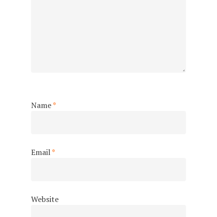
Alte Evenimente
Certificare ECDL
Certificare CAMBRIDG
Programul EPAS
CONSILIERE VOCAȚI
Name
*
Email
*
Website