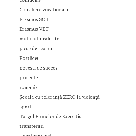
Consiliere vocationala
Erasmus SCH
Acasă
Erasmus VET
Prezentare
multiculturalitate
piese de teatru
Perspective Tehnician 
Catedre
Postliceu
activități economice
povesti de succes
Clase
Perspective Tehnician 
proiecte
turism
romania
Concursuri
Perspective Invățămân
Școala cu toleranță ZERO la violență
postliceal, curs de zi
Școlare
sport
Limbi străine studiate
Targul Firmelor de Exercitiu
Evenimente
Stagii de practică
transferuri
Uncategorized