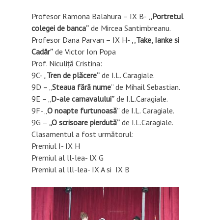
Profesor Ramona Balahura – IX B- ,
,Portretul
colegei de banca”
de Mircea Santimbreanu.
Profesor Dana Parvan – IX H- ,,
Take, Ianke si
Cadâr”
de Victor Ion Popa
Prof. Niculiță Cristina:
9C- „
Tren de plăcere”
de I.L. Caragiale.
9D – „
Steaua fără nume
” de Mihail Sebastian.
9E – „
D-ale carnavalului”
de I.L.Caragiale.
9F- „
O noapte furtunoasă
” de I.L. Caragiale.
9G –
„O scrisoare pierdută”
de I.L.Caragiale.
Clasamentul a fost următorul:
Premiul I- IX H
Premiul al ll-lea- lX G
Premiul al lll-lea- IX A si IX B