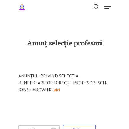
Hit enter to search or ESC to close
Anunț selecție profesori
ANUNȚUL PRIVIND SELECȚIA
BENEFICIARILOR DIRECȚI PROFESORI SCH-
JOB SHADOWING
aici