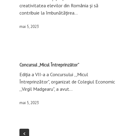
creativitatea elevilor din România și să
contribuie la îmbunătățirea…
mai 5, 2023
Concursul „Micul Întreprinzător”
Ediția a VII-a a Concursului ,,Micul
Acasă
Întreprinzător", organizat de Colegiul Economic
,,Virgil Madgearu", a avut…
Prezentare
mai 5, 2023
Perspective Tehnician 
Catedre
activități economice
Clase
Perspective Tehnician 