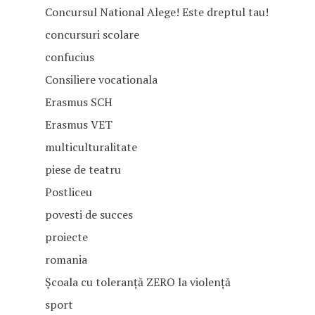
Este dreptul tau!
Concursul National Alege! Este dreptul tau!
Înscriere liceu
concursuri scolare
Evenimente Postliceu
confucius
BACALAUREAT 2026
Banca Viitorului
Consiliere vocationala
Piese de teatru
Limbi străine
Erasmus SCH
Alte Evenimente
Erasmus VET
Certificare ECDL
multiculturalitate
Certificare CAMBRIDG
piese de teatru
Postliceu
Programul EPAS
povesti de succes
CONSILIERE VOCAȚI
proiecte
romania
Școala cu toleranță ZERO la violență
sport